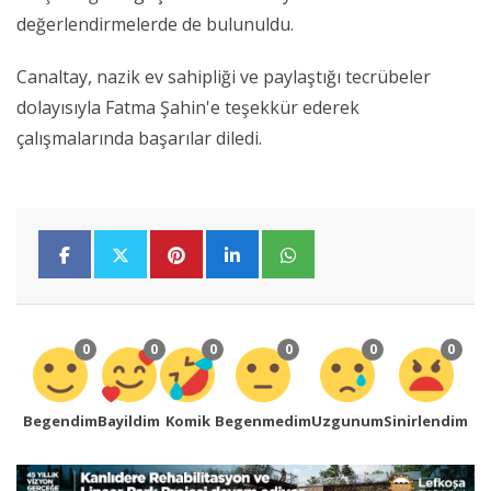
değerlendirmelerde de bulunuldu.
Canaltay, nazik ev sahipliği ve paylaştığı tecrübeler
dolayısıyla Fatma Şahin'e teşekkür ederek
çalışmalarında başarılar diledi.
0
0
0
0
0
0
Begendim
Bayildim
Komik
Begenmedim
Uzgunum
Sinirlendim