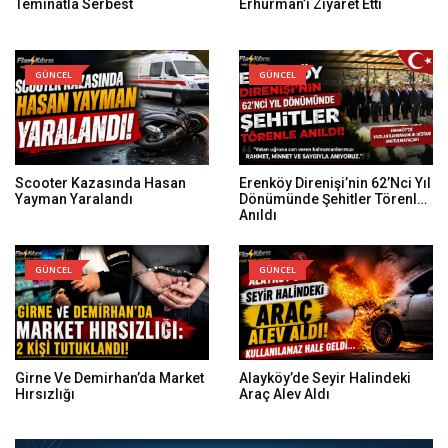
Teminatla Serbest
Erhürman’ı Ziyaret Etti
GÜNCEL
GÜNCEL
Scooter Kazasında Hasan
Erenköy Direnişi’nin 62’nci Yıl
Yayman Yaralandı
Dönümünde Şehitler Törenle
Anıldı
GÜNCEL
GÜNCEL
Girne Ve Demirhan’da Market
Alayköy’de Seyir Halindeki
Hırsızlığı
Araç Alev Aldı