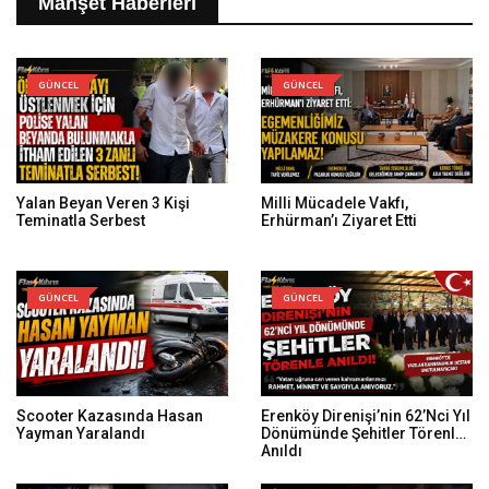
Manşet Haberleri
GÜNCEL
GÜNCEL
Yalan Beyan Veren 3 Kişi
Milli Mücadele Vakfı,
Teminatla Serbest
Erhürman’ı Ziyaret Etti
GÜNCEL
GÜNCEL
Scooter Kazasında Hasan
Erenköy Direnişi’nin 62’nci Yıl
Yayman Yaralandı
Dönümünde Şehitler Törenle
Anıldı