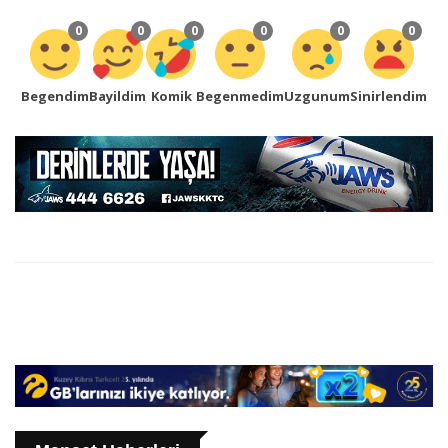
0
0
0
0
0
0
Begendim
Bayildim
Komik
Begenmedim
Uzgunum
Sinirlendim