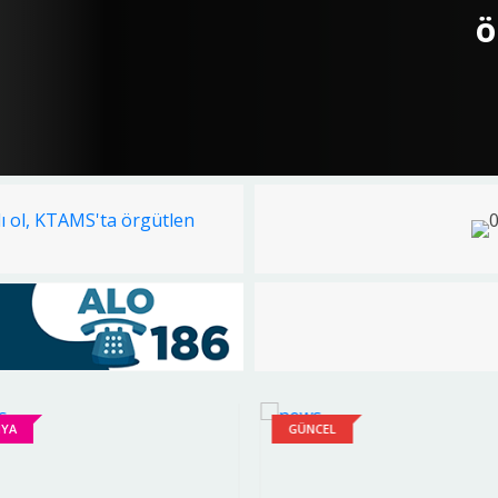
Marato
YA
GÜNCEL