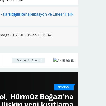
 Kişi Yaralandı
27.9°C
Samsun - Az Bulutlu
SPOR
kele, Uluslararası Yarı