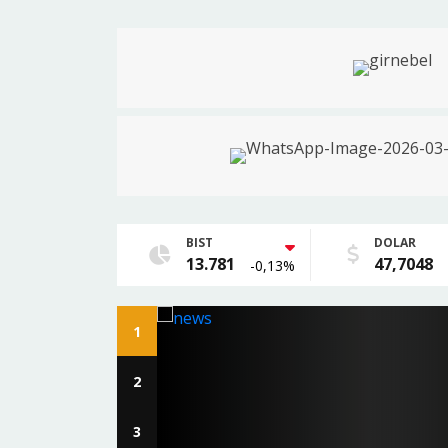
BIST
DOLAR
13.781
47,7048
-0,13%
1
EKONOMİ
2
ğazı'na
ısıtlama
3