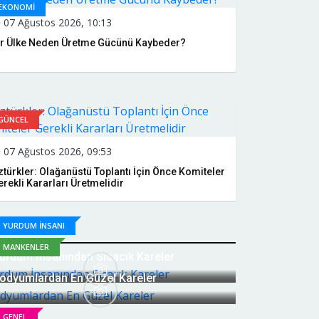
EKONOMİ
07 Ağustos 2026, 10:13
ir Ülke Neden Üretme Gücünü Kaybeder?
GÜNCEL
07 Ağustos 2026, 09:53
türkler: Olağanüstü Toplantı İçin Önce Komiteler
rekli Kararları Üretmelidir
YURDUM İNSANI
MANKENLER
urdum İnsanından Sıcacık Kareler
odyumlardan En Güzel Kareler
GENEL