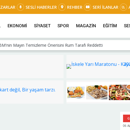
AZARLAR
SESLİ HABERLER
REHBER
SERİ İLANLAR
L
EKONOMİ
SİYASET
SPOR
MAGAZİN
EĞİTİM
SE
: Tapuda Dijital Dönem Eylülde Başlıyor
G
06 A