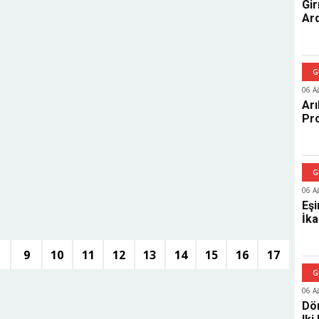
Gir
Ard
G
06 A
Arı
Pro
Bo
G
06 A
Eşi
İka
Ort
9
10
11
12
13
14
15
16
17
G
06 A
Dör