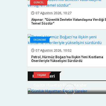
GÜNCEL
07 Ağustos 2026, 10:27
Akpınar: "Güvenlik Devletin Vatandaşına Verdiği 
Temel Sözdür"
EKONOMİ
07 Ağustos 2026, 10:02
Petrol, Hürmüz Boğazı'na Ilişkin Yeni Kısıtlama
Önerileriyle Yükselişini Sürdürdü
YAŞAM
Foto Galeri
Günlük Hayattan Renkli Kareler