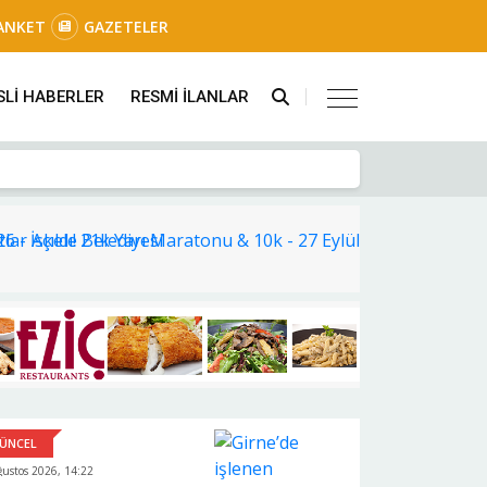
ANKET
GAZETELER
SLİ HABERLER
RESMİ İLANLAR
ÜNCEL
ğustos 2026, 14:22