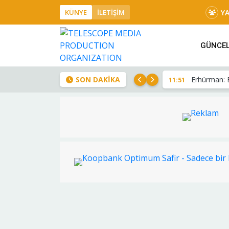
Y
KÜNYE
İLETİŞİM
GÜNCE
SON DAKİKA
Dursun Oğuz
11:38