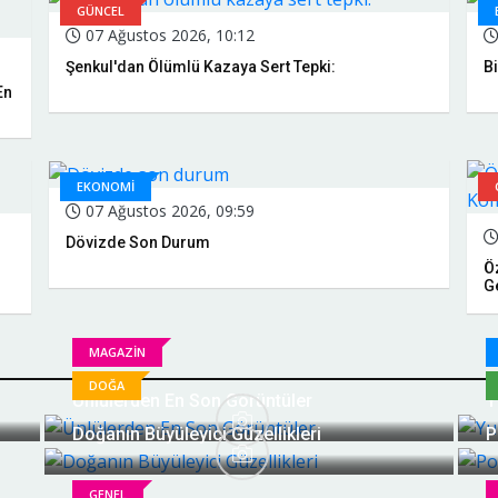
GÜNCEL
07 Ağustos 2026, 10:12
Şenkul'dan Ölümlü Kazaya Sert Tepki:
B
En
EKONOMİ
07 Ağustos 2026, 09:59
Dövizde Son Durum
Öz
Ge
MAGAZIN
DOĞA
Ünlülerden En Son Görüntüler
Y
Doğanın Büyüleyici Güzellikleri
P
GENEL