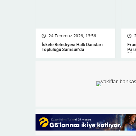
15:16
24 Temmuz 2026, 13:56
ervisleri
İskele Belediyesi Halk Dansları
Fra
ngrene
Topluluğu Samsun'da
Para
Düşm