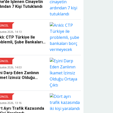
ne’de Işlenen Cinayetin
ından 7 Kişi Tutuklandı
ÜNCEL
ğustos 2026, 14:13
klı: CTP Türkiye Ile
blemli, Şube Bankaları
rç Vermeyecek
ÜNCEL
ğustos 2026, 14:03
ni Darp Eden Zanlının
met İzinsiz Olduğu
aya Çıktı
ÜNCEL
ğustos 2026, 13:16
t Ayrı Trafik Kazasında