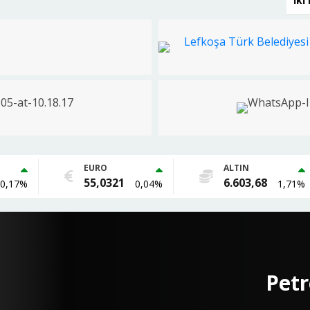
Iki
EURO
ALTIN
55,0321
6.603,68
0,17%
0,04%
1,71%
İs