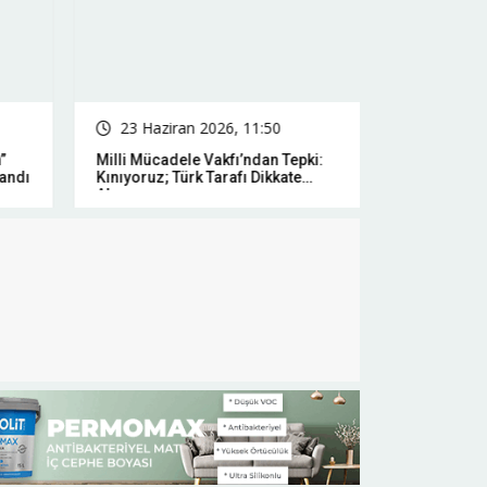
23 Haziran 2026, 11:50
23 Hazir
”
Milli Mücadele Vakfı’ndan Tepki:
Çalışma Dai
andı
Kınıyoruz; Türk Tarafı Dikkate
Hacklendi: 1
Alınmıyor